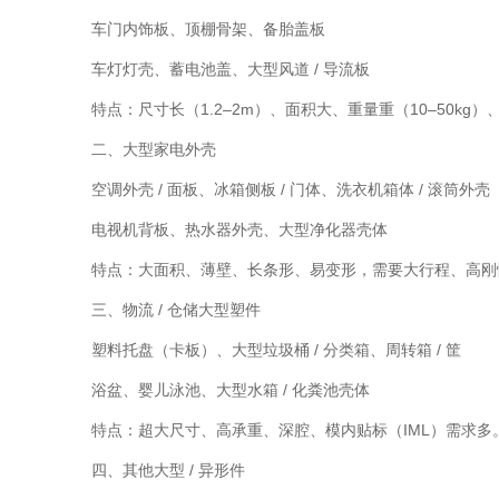
车门内饰板、顶棚骨架、备胎盖板
车灯灯壳、蓄电池盖、大型风道 / 导流板
特点：尺寸长（1.2–2m）、面积大、重量重（10–50k
二、大型家电外壳
空调外壳 / 面板、冰箱侧板 / 门体、洗衣机箱体 / 滚筒外壳
电视机背板、热水器外壳、大型净化器壳体
特点：大面积、薄壁、长条形、易变形，需要大行程、高刚
三、物流 / 仓储大型塑件
塑料托盘（卡板）、大型垃圾桶 / 分类箱、周转箱 / 筐
浴盆、婴儿泳池、大型水箱 / 化粪池壳体
特点：超大尺寸、高承重、深腔、模内贴标（IML）需求多
四、其他大型 / 异形件