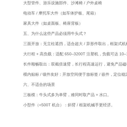
大型管件、游乐设施部件、沙滩椅 / 户外桌椅
电动车 / 摩托车大件（如车体护板、尾箱）
家具大件（如桌面板、椅座背板）
五、为什么这些产品必须用牛头式？
三面开放：无立柱遮挡，适合超大 / 异形件取出，框架式
大行程 + 高负载：适配 650–3200T 注塑机，负载可达 10–1
长件顺畅取出：双截倍速臂，长行程高速运行，避免产品磕
模内贴标 / 镶件友好：开放空间便于放标签 / 嵌件，定位稳
六、不适合的场景
三板模：牛头式多为单臂，难同时取产品 + 水口。
小型件（<500T 机台）：斜臂 / 框架机械手更经济。