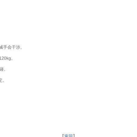
机械手会干涉。
20kg。
碰。
定。
【
返回
】