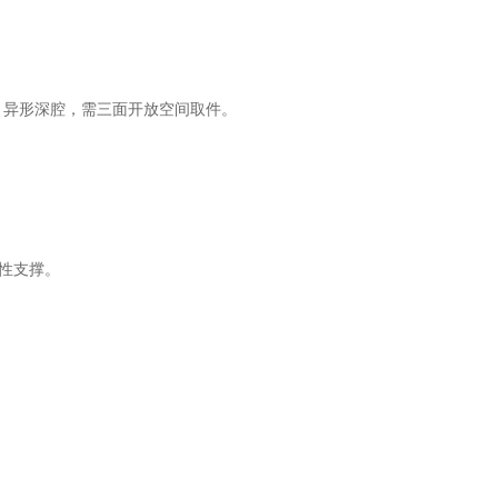
g）、异形深腔，需三面开放空间取件。
性支撑。
。