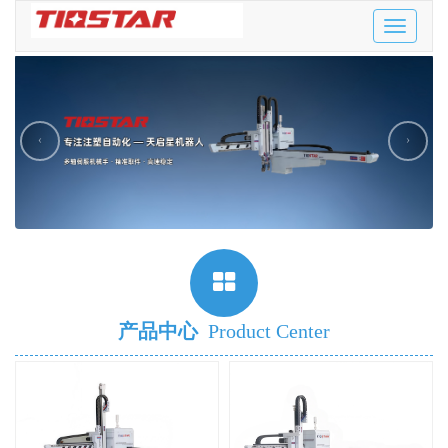
Toggle
navigatio
‹
›
产品中心
Product Center