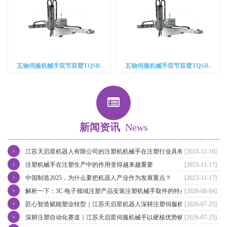
五轴伺服机械手双节双臂TQSR-
五轴伺服机械手双节双臂TQSR-
1200WDS5
1300WDS5
新闻资讯
News
›
江苏天启星机器人有限公司的注塑机机械手在注塑行业具有非常好的
[2023-12-16]
›
技术特点
注塑机械手在注塑生产中的作用变得越来越重要
[2023-11-17]
›
中国制造2025，为什么要把机器人产业作为发展重点？
[2023-11-17]
›
解析一下：3C 电子领域注塑产品安装注塑机械手取件的特点
[2026-08-04]
›
匠心智造赋能塑业转型｜江苏天启星机器人深耕注塑伺服机械手自动
[2026-07-25]
›
化领域
深耕注塑自动化赛道｜江苏天启星伺服机械手以硬核优势赋能塑胶产
[2026-07-25]