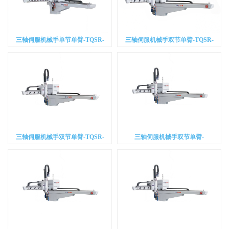
三轴伺服机械手单节单臂-TQSR-
三轴伺服机械手双节单臂-TQSR-
800ISS3
900WSS3
三轴伺服机械手双节单臂-TQSR-
三轴伺服机械手双节单臂-
1000WSS3
TQSR1100WSS3