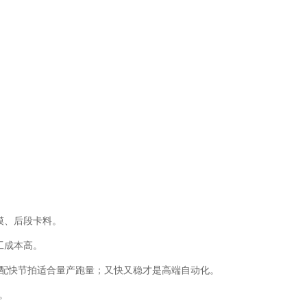
模、后段卡料。
工成本高。
配快节拍适合量产跑量；又快又稳才是高端自动化。
。