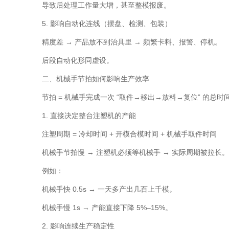
导致后处理工作量大增，甚至整模报废。
5. 影响自动化连线（摆盘、检测、包装）
精度差 → 产品放不到治具里 → 频繁卡料、报警、停机。
后段自动化形同虚设。
二、机械手节拍如何影响生产效率
节拍 = 机械手完成一次 “取件→移出→放料→复位” 的总时
1. 直接决定整台注塑机的产能
注塑周期 = 冷却时间 + 开模合模时间 + 机械手取件时间
机械手节拍慢 → 注塑机必须等机械手 → 实际周期被拉长。
例如：
机械手快 0.5s → 一天多产出几百上千模。
机械手慢 1s → 产能直接下降 5%–15%。
2. 影响连续生产稳定性