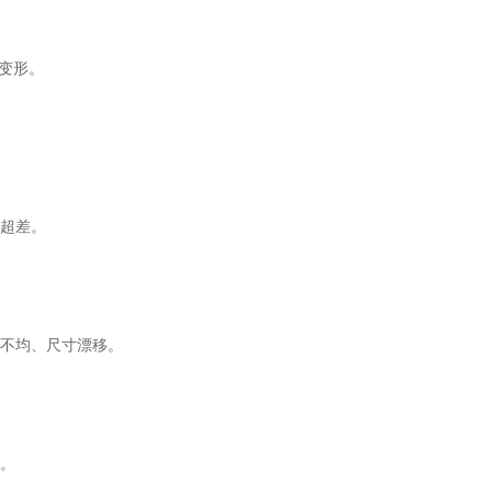
、变形。
寸超差。
缩不均、尺寸漂移。
口。