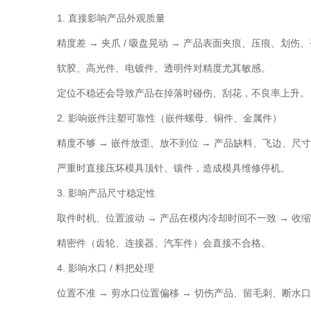
1. 直接影响产品外观质量
精度差 → 夹爪 / 吸盘晃动 → 产品表面夹痕、压痕、划伤
软胶、高光件、电镀件、透明件对精度尤其敏感。
定位不稳还会导致产品在掉落时碰伤、刮花，不良率上升。
2. 影响嵌件注塑可靠性（嵌件螺母、铜件、金属件）
精度不够 → 嵌件放歪、放不到位 → 产品缺料、飞边、尺
严重时直接压坏模具顶针、镶件，造成模具维修停机。
3. 影响产品尺寸稳定性
取件时机、位置波动 → 产品在模内冷却时间不一致 → 收
精密件（齿轮、连接器、汽车件）会直接不合格。
4. 影响水口 / 料把处理
位置不准 → 剪水口位置偏移 → 切伤产品、留毛刺、断水